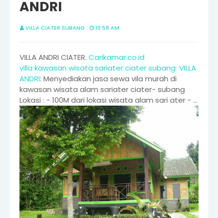
ANDRI
VILLA CIATER SUBANG
10:59 AM
VILLA ANDRI CIATER.
Carikamar.co.id
villa kawasan wisata sariater ciater subang: VILLA
ANDRI
: Menyediakan jasa sewa vila murah di
kawasan wisata alam sariater ciater- subang
Lokasi : - 100M dari lokasi wisata alam sari ater - ...